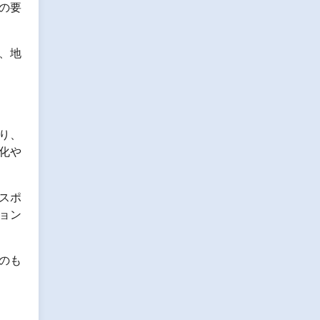
の要
、地
り、
化や
スポ
ョン
のも