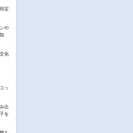
特定
ンや
加
文化
コッ
み出
子を
響を