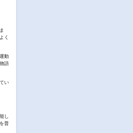
ま
よく
運動
物語
てい
能し
を普