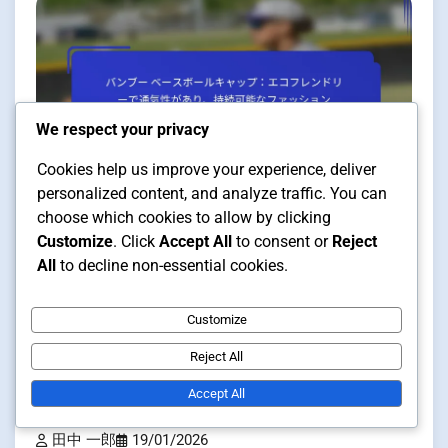
We respect your privacy
Cookies help us improve your experience, deliver
personalized content, and analyze traffic. You can
choose which cookies to allow by clicking
野球帽と帽子の素材タイプ
1 min read
Customize
. Click
Accept All
to consent or
Reject
All
to decline non-essential cookies.
Customize
バンブー ベースボールキャッ
プ：エコフレンドリーで通気性が
Reject All
あり、持続可能なファッション
Accept All
田中 一郎
19/01/2026